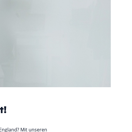
t!
 England? Mit unseren