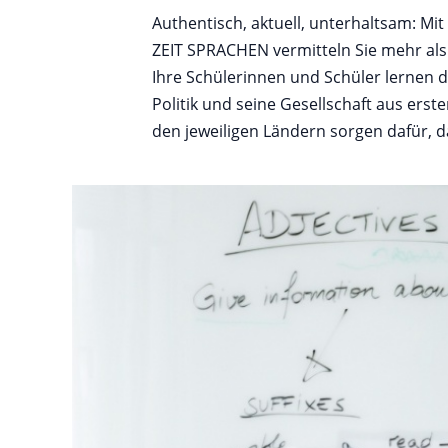
Authentisch, aktuell, unterhaltsam: M
stets auf der Höhe der Zeit ist – 
ZEIT SPRACHEN vermitteln Sie mehr al
überlegen. Und crossmedial arbeite
Ihre Schülerinnen und Schüler lernen d
Politik und seine Gesellschaft aus ers
den jeweiligen Ländern sorgen dafür, 