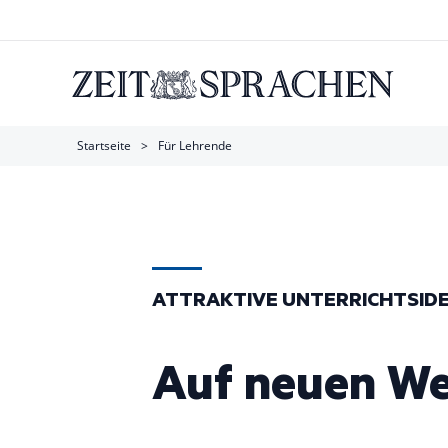
opmenu
Startseite
ain
avigation
Startseite
Für Lehrende
Pfadnavigation
Direkt
zum
Inhalt
ATTRAKTIVE UNTERRICHTSID
Auf neuen We