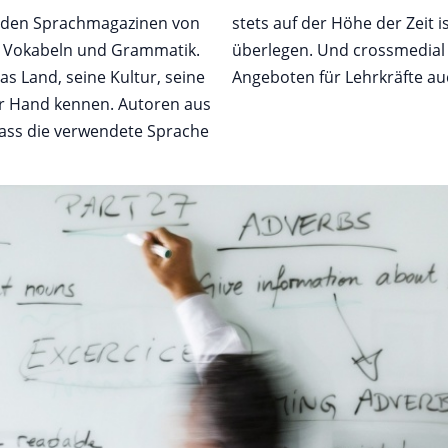
it den Sprachmagazinen von
und damit jedem Lehrbuch
s Vokabeln und Grammatik.
n können Sie mit unseren
as Land, seine Kultur, seine
Angeboten für Lehrkräfte au
ter Hand kennen. Autoren aus
dass die verwendete Sprache